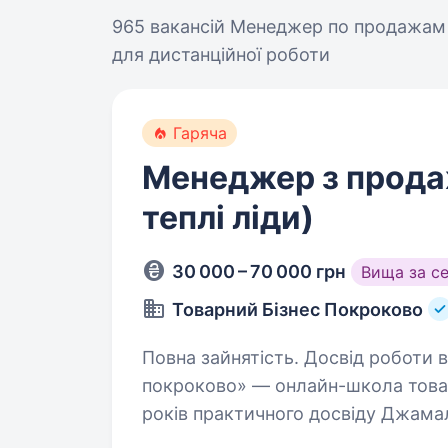
965 вакансій
Менеджер по продажам
для дистанційної роботи
Гаряча
Менеджер з прода
теплі ліди)
30 000 – 70 000 грн
Вища за с
Товарний Бізнес Покроково
Повна зайнятість. Досвід роботи від 1 року. «То
покроково» — онлайн-школа товарн
років практичного досвіду Джама
та автора власної методології за