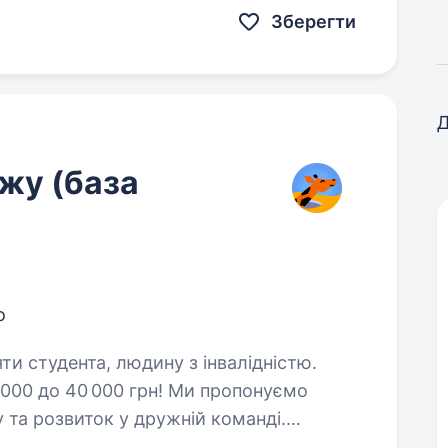
Зберегти
Д
жу (база
о
яти студента, людину з інвалідністю.
 000 до 40 000 грн! Ми пропонуємо
у та розвиток у дружній команді.
ого покоління, яка робить якісну освіту