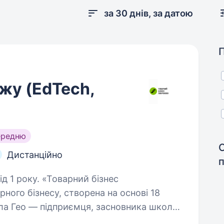
за 30 днів, за датою
жу (EdTech,
ередню
Дистанційно
варний бізнес
ого бізнесу, створена на основі 18
ла Гео — підприємця, засновника школи
пуску й масштабування товарного…