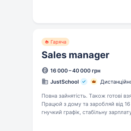
доступною…
Гаряча
Sales manager
16 000 – 40 000 грн
JustSchool
Дистанційн
Повна зайнятість. Також готові вз
Працюй з дому та заробляй від 16
гнучкий графік, стабільну зарплат
JustSchool — це онлайн-школа нов
доступною…