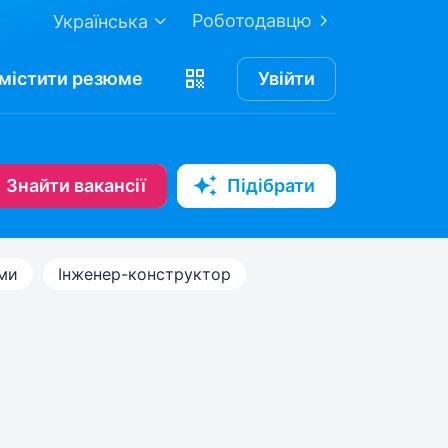
Роботодавцю
Українська
містити
резюме
Увійти
Знайти вакансії
Підібрати
ами
Інженер-конструктор