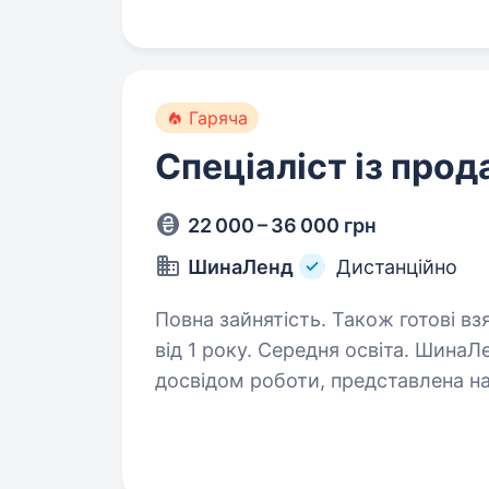
Гаряча
Спеціаліст із прод
22 000 – 36 000 грн
ШинаЛенд
Дистанційно
Повна зайнятість. Також готові вз
від 1 року. Середня освіта. ШинаЛенд — це компанія з багаторічним
досвідом роботи, представлена на
з активним масштабуванням шукає
(вхідна лінія). Формат роботи: Ві