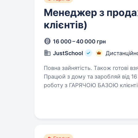
Менеджер з прода
клієнтів)
16 000 – 40 000 грн
JustSchool
Дистанційн
Повна зайнятість. Також готові вз
Працюй з дому та заробляй від 16
роботу з ГАРЯЧОЮ БАЗОЮ клієнтів,
та розвиток у дружній команді. JustSchool — це онлайн-школа нового
покоління,…