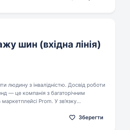
ажу шин (вхідна лінія)
яти людину з інвалідністю. Досвід роботи
 маркетплейсі Prom. У зв’язку
мо Спеціаліста з продажу шин та дисків
ддалений…
Зберегти