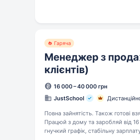
Гаряча
Менеджер з прода
клієнтів)
16 000 – 40 000 грн
JustSchool
Дистанційн
Повна зайнятість. Також готові вз
Працюй з дому та заробляй від 16
гнучкий графік, стабільну зарплат
JustSchool — це онлайн-школа нов