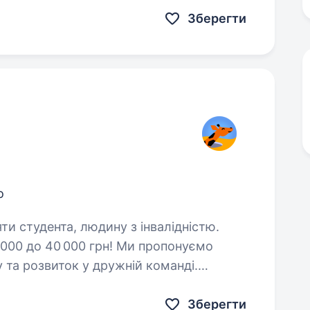
Зберегти
о
яти студента, людину з інвалідністю.
 000 до 40 000 грн! Ми пропонуємо
у та розвиток у дружній команді.
ого покоління, яка робить якісну освіту
Зберегти