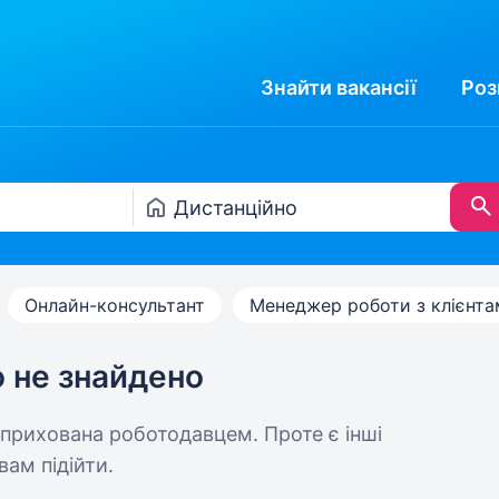
Знайти
вакансії
Роз
Онлайн-консультант
Менеджер роботи з клієнт
ю не знайдено
 прихована роботодавцем. Проте є інші
вам підійти.