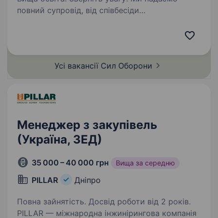
повний супровід, від співбесіди
(за необхідністю — виїжджаємо до кандидата)
до прибуття у частину. Переведення чинних
військовослужбовців НЕ передбачено.
ПОСАДА НЕ ПЕРЕДБАЧАЄ УЧАСТЬ
Усі вакансії Сил
Оборони
У БОЙОВИХ…
Менеджер з закупівель
(Україна, ЗЕД)
35 000 – 40 000 грн
Вища за середню
PILLAR
Дніпро
Повна зайнятість. Досвід роботи від 2 років.
PILLAR — міжнародна інжинірингова компанія