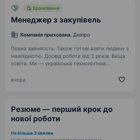
Бронювання
Менеджер з закупівель
Компанія прихована
, Дніпро
Повна зайнятість. Також готові взяти людину з
інвалідністю. Досвід роботи від 2 років. Вища
освіта. Ми — українська технологічна
компанія, що розробляє та виробляє
високотехнологічні рішення для оборонної
вчора
сфери. Ми швидко масштабуємо виробництво,
запускаємо нові продукти та будуємо сучасні
операційні процеси.…
Резюме — перший крок
до
нової роботи
Не більше 3 хвилин
Щоб створити та розмістити ваше
резюме.