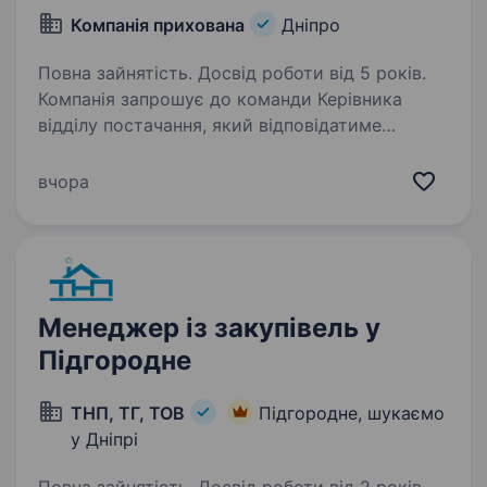
Компанія прихована
Дніпро
Повна зайнятість. Досвід роботи від 5 років.
Компанія запрошує до команди Керівника
відділу постачання, який відповідатиме
за ефективне управління закупівлями
та постачанням торговельного обладнання!
вчора
Основні обов’язки: Організація та управління
процесом…
Менеджер із закупівель у
Підгородне
ТНП, ТГ, ТОВ
Підгородне, шукаємо
у Дніпрі