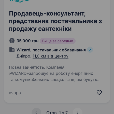
Продавець-консультант,
представник постачальника з
продажу сантехніки
35 000 грн
Вища за середню
Wizard, постачальник обладнання
Дніпро,
11,0 км від центру
Повна зайнятість. Компанія
»WIZARD»запрошує на роботу енергійних
та комунікабельних спеціалістів, які будуть
гідно представляти бренди компанії працюючи
на території гіпермаркету «Епіцентр».
вчора
Декілька фактів про нас: Більше 20 років…
Стор. 1 з 7