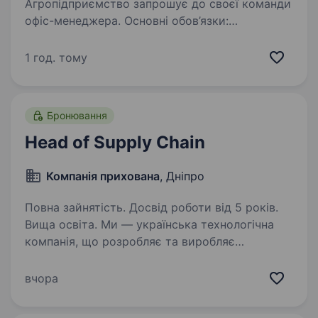
Агропідприємство запрошує до своєї команди
офіс-менеджера. Основні обов’язки:
забезпечення офісу канцтоварами,
господарськими товарами та продуктами;
1 год. тому
закупівля необхідних матеріалів і контроль їх
наявності;…
Бронювання
Head of Supply Chain
Компанія прихована
, Дніпро
Повна зайнятість. Досвід роботи від 5 років.
Вища освіта. Ми — українська технологічна
компанія, що розробляє та виробляє
високотехнологічні рішення для оборонної
сфери. Ми масштабуємо виробництво,
вчора
запускаємо нові продукти та будуємо сучасні
операційні процеси. Зараз ми шукаємо…