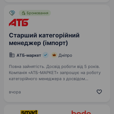
«Big Bob», «Сан Санич», «Hroom» та багато…
Бронювання
Старший категорійний
менеджер (імпорт)
АТБ-маркет
Дніпро
Повна зайнятість. Досвід роботи від 5 років.
Компанія «АТБ-МАРКЕТ» запрошує на роботу
категорійного менеджера з досвідом
в закупівлях імпортних товарів. Основні
обов’язки опрацювання внутрішнього і
вчора
зовнішніх ринків формування та оптимізація
асортиментного…