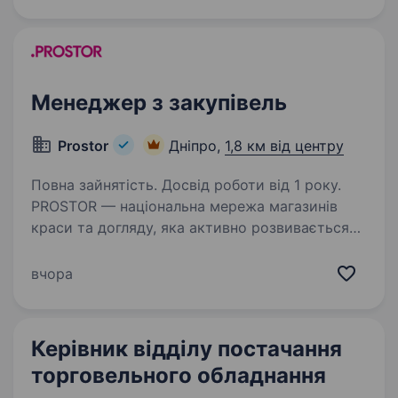
на ринку. Наша команда цінує професіоналізм,
відповідальність і прагнення…
Менеджер з закупівель
Prostor
Дніпро,
1,8 км від центру
Повна зайнятість. Досвід роботи від 1 року.
PROSTOR — національна мережа магазинів
краси та догляду, яка активно розвивається
та запрошує до своєї команди Менеджера
з закупівель! Що буде входити до ваших
вчора
обов’язків: забезпечення безперебійної
наявності…
Керівник відділу постачання
торговельного обладнання