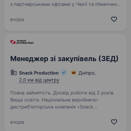
з партнерськими офісами у Чехії та Німеччині.
https://pillar.ua/ Ми спеціалізуємося
на реалізації складних інженерних рішень
вчора
у сфері: карпортів металевих конструкцій…
Менеджер зі закупівель (ЗЕД)
Snack Production
Дніпро,
2,0 км від центру
Повна зайнятість. Досвід роботи від 2 років.
Вища освіта. Національна виробничо-
дистриб'юторська компанія «Snack
Production» — визнаний лідер на ринку
снекової продукції з відомими брендами«
вчора
Chipster’s» «Сан Санич», «Flint», «Морські»,