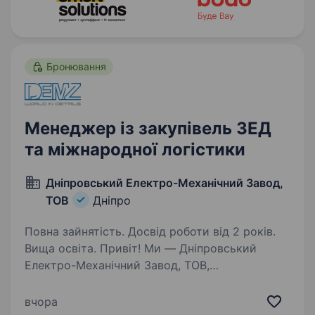
Бронювання
Менеджер із закупівель ЗЕД
та міжнародної логістики
Дніпровський Електро-Механічний Завод,
ТОВ
Дніпро
Повна зайнятість. Досвід роботи від 2 років.
Вища освіта. Привіт! Ми — Дніпровський
Електро-Механічний Завод, ТОВ,
машинобудівне підприємство з багаторічним
досвідом роботи та стабільною репутацією
вчора