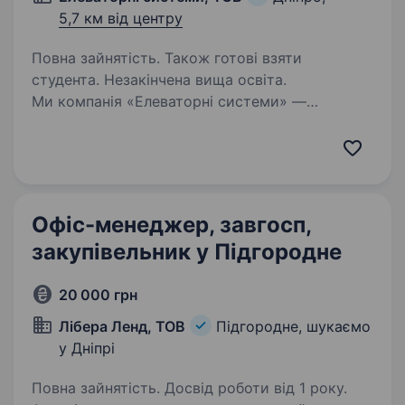
5,7 км від центру
Повна зайнятість. Також готові взяти
студента. Незакінчена вища освіта.
Ми компанія «Елеваторні системи» —
інноваційна виробнича компанія, що динамічно
розвивається! Вже 10 років ми допомагаємо
нашим клієнтам: КERNEL, МХП, Нібулон,
Астарта-Київ, Louis DreyfusCompany, Bunge та
іншим…
Офіс-менеджер, завгосп,
закупівельник у Підгородне
20 000 грн
Лібера Ленд, ТОВ
Підгородне, шукаємо
у Дніпрі
Повна зайнятість. Досвід роботи від 1 року.