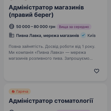
Адміністратор магазинів
(правий берег)
50 000 – 80 000 грн
Вища за середню
Пивна Лавка, мережа магазинів
Київ
Повна зайнятість. Досвід роботи від 1 року.
Ми компанія «Пивна Лавка» — мережа
магазинів розливного пива. Запрошуємо
доєднатися в свою дружню команду —
адміністратора , який готовий розвиватися
та досягати поставлених цілей. З нами ти
отримаєш: Можливість…
Гаряча
Адміністратор стоматології