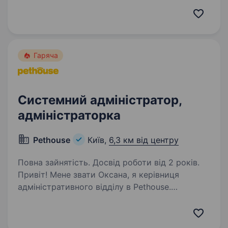
та натхнення. Ми працюємо тільки
з оригінальною продукцією та маємо тисячі…
Гаряча
Системний адміністратор,
адміністраторка
Pethouse
Київ,
6,3 км від центру
Повна зайнятість. Досвід роботи від 2 років.
Привіт! Мене звати Оксана, я керівниця
адміністративного відділу в Pethouse.
Ми активно зростаємо та розвиваємося, тому
я шукаю у свою команду системного
адміністратора (-ку), який (-а) допоможе