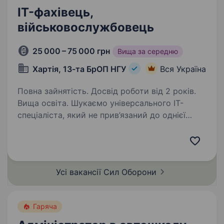
IT-фахівець,
військовослужбовець
25 000 – 75 000 грн
Вища за середню
Хартія, 13-та БрОП НГУ
Вся Україна
Повна зайнятість. Досвід роботи від 2 років.
Вища освіта. Шукаємо універсального IT-
спеціаліста, який не прив’язаний до однієї
вузької ролі, а вміє закривати різні технічні
задачі. Це позиція для тих, хто швидко
адаптується, розуміє «як працює система в
цілому» і готовий…
Усі вакансії Сил
Оборони
Гаряча