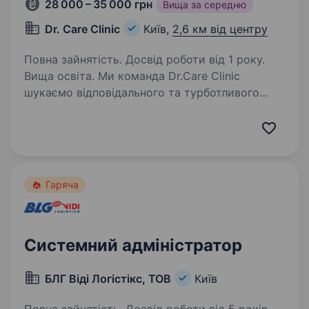
28 000 – 35 000 грн
Вища за середню
Dr. Care Clinic
Київ,
2,6 км від центру
Повна зайнятість. Досвід роботи від 1 року.
Вища освіта. Ми команда Dr.Care Clinic
шукаємо відповідального та турботливого
адміністратора у клініку, з можливістю
зростання до позиції помічника керівника.
Наша філософія закарбована у нашій назві,
ми — Турботлива стоматологія…
Гаряча
Системний адміністратор
БЛГ Віді Логістікс, ТОВ
Київ