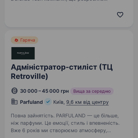
та серійно виробляє автономні системи для
роботи в реальних бойових умовах для понад
200 підрозділів Сил оборони України.
Ми створюємо технології,…
Гаряча
Адміністратор-стиліст (ТЦ
Retroville)
30 000 – 45 000 грн
Вища за середню
Parfuland
Київ,
9,6 км від центру
Повна зайнятість. PARFULAND — це більше,
ніж парфуми. Це емоції, стиль і впевненість.
Вже 6 років ми створюємо атмосферу,
де аромати дарують настрій, енергію