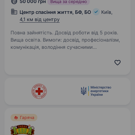
50 000 грн
Вища за середню
Центр спасіння життя, БФ, БО
Київ,
4,1 км від центру
Повна зайнятість. Досвід роботи від 5 років.
Вища освіта. Вимоги: досвід, професіоналізм,
комунікація, володіння сучасними
програмами, пошук інформації документообіг
Умови роботи: з 9−18 Обов’язки: організація
робочого дня керівника протезно
реабілітаційного центру в який…
Гаряча