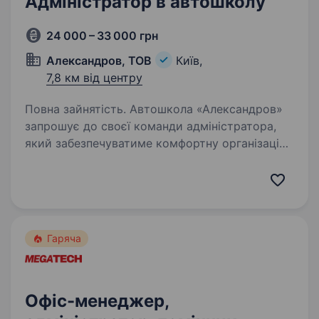
Адміністратор в автошколу
24 000 – 33 000 грн
Александров, ТОВ
Київ,
7,8 км від центру
Повна зайнятість. Автошкола «Александров»
запрошує до своєї команди адміністратора,
який забезпечуватиме комфортну організацію
навчального процесу та допомагатиме учням
на кожному етапі отримання водійського
посвідчення. Адреси філій…
Гаряча
Офіс-менеджер,