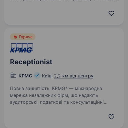
тонування автомобілів, та детейлінгу. Наша
мережа вже має 3 власні СТО, та понад 100
партнерських СТО по всій Україні! Наша місія
— надавати найкращий сервіс…
Гаряча
Receptionist
KPMG
Київ,
2,2 км від центру
Повна зайнятість. KPMG* — міжнародна
мережа незалежних фірм, що надають
аудиторські, податкові та консультаційні
послуги. Познайомитися з KPMG в Україні
детальніше можна за посиланням. KPMG
в Україні входить до переліку 50 найкращих…