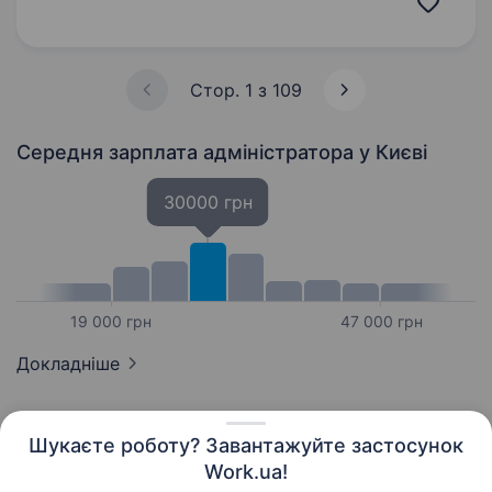
Ноженко» — це клініка з 19-річною…
Стор. 1 з 109
Середня зарплата адміністратора
у Києві
30000 грн
19 000 грн
47 000 грн
Докладніше
Шукаєте роботу? Завантажуйте застосунок
Work.ua!