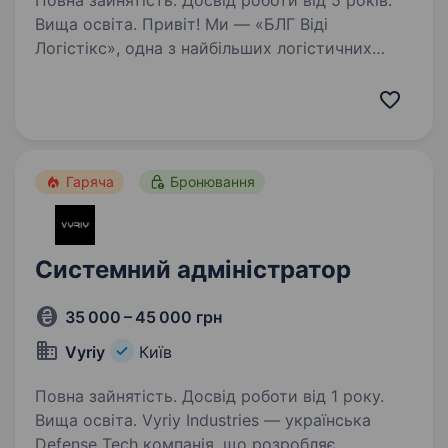
Повна зайнятість. Досвід роботи від 5 років.
Вища освіта. Привіт! Ми — «БЛГ Віді
Логістікс», одна з найбільших логістичних
компаній у Європі, яка з 2007 року успішно
працює в Україні. Наша команда будує сучасні
логістичні рішення на основі європейських
стандартів, і зараз…
Гаряча
Бронювання
Системний адміністратор
35 000 – 45 000 грн
Vyriy
Київ
Повна зайнятість. Досвід роботи від 1 року.
Вища освіта. Vyriy Industries — українська
Defense Tech компанія, що розробляє