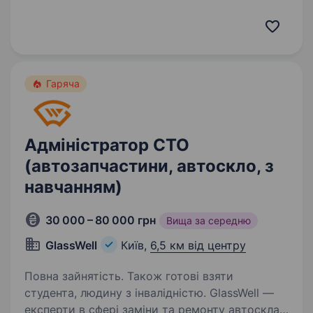
та організованого адміністратора, який стане
частиною нашої команди! Вимоги: Досвід
роботи в адміністративній сфері від 1 року
Вміння працювати…
Гаряча
Адміністратор СТО
(автозапчастини, автоскло, з
навчанням)
30 000 – 80 000 грн
Вища за середню
GlassWell
Київ,
6,5 км від центру
Повна зайнятість. Також готові взяти
студента, людину з інвалідністю. GlassWell —
експерти в сфері заміни та ремонту автоскла,