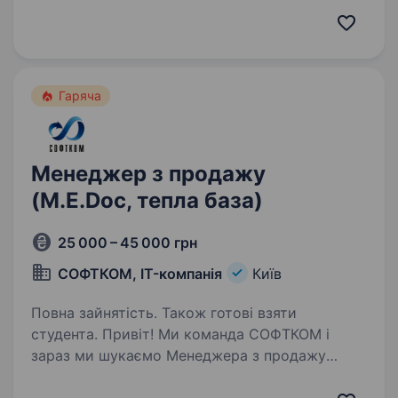
ефективності та стійкості агробізнесу.
Ми прагнемо до постійного вдосконалення і
розвитку, спираючись…
Гаряча
Менеджер з продажу
(M.E.Doc, тепла база)
25 000 – 45 000 грн
СОФТКОМ, IT-компанія
Київ
Повна зайнятість. Також готові взяти
студента. Привіт! Ми команда СОФТКОМ і
зараз ми шукаємо Менеджера з продажу
M.E.Doc (тепла база), який кайфує від