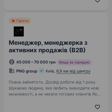
«Аракс» кільцева дорога 110, метро Теремки…
Гаряча
Менеджер, менеджерка з
активних продажів (В2В)
45 000 – 70 000 грн
Вища за середню
PNG group
Київ,
6,9 км від центру
Повна зайнятість. Досвід роботи від 1 року.
Шукаємо людину, яка любить знаходити нові
можливості, а не чекати готових клієнтів Якщо
вам подобається знайомитися з новими
людьми, вести переговори, знаходити