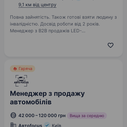
9,1 км від центру
Повна зайнятість. Також готові взяти людину з
інвалідністю. Досвід роботи від 2 років.
Менеджер з B2B продажів LED-
освітленняЗаробляйте від 40000 грн
до 60000+ грн без верхньої межіLEDMARK —
компанія, яка понад 10 років займається
професійним LED-освітленням.
Ми комплектуємо освітленням будівельні,…
Гаряча
Менеджер з продажу
автомобілів
42 000 – 120 000 грн
Вища за середню
Автоfocus
Київ