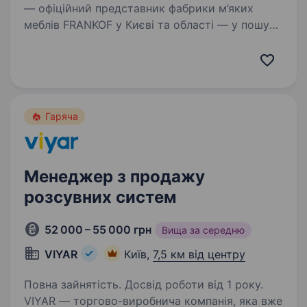
— офіційний представник фабрики м’яких
меблів FRANKOF у Києві та області — у пошуку
продавців-консультантів до фірмових салонів
за адресою: м. Київ, проспект
Берестейський,64, ТЦ Форум, вул
Петропавлівська,6…
Гаряча
Менеджер з продажу
розсувних систем
52 000 – 55 000 грн
Вища за середню
VIYAR
Київ,
7,5 км від центру
Повна зайнятість. Досвід роботи від 1 року.
VIYAR — торгово-виробнича компанія, яка вже