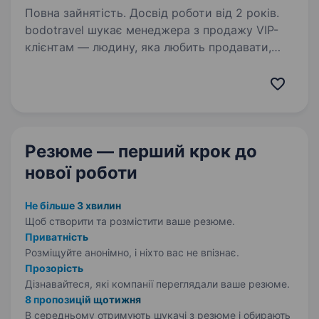
Повна зайнятість. Досвід роботи від 2 років.
bodotravel шукає менеджера з продажу VIP-
клієнтам — людину, яка любить продавати,
вміє будувати довірливі відносини з клієнтами,
впевнено веде переговори телефоном і
в листуванні та отримує задоволення від
досягнення…
Резюме — перший крок
до
нової роботи
Не більше 3 хвилин
Щоб створити та розмістити ваше
резюме.
Приватність
Розміщуйте анонімно, і ніхто вас не впізнає.
Прозорість
Дізнавайтеся, які компанії переглядали ваше резюме.
8 пропозицій щотижня
В середньому отримують шукачі з резюме і обирають