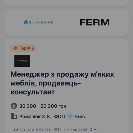
компанії, яким дійсно потрібен продукт, і
бачити…
Гаряча
Менеджер з продажу м'яких
меблів, продавець-
консультант
30 000 – 50 000 грн
Романюк Х.В., ФОП
Київ
Повна зайнятість. ФОП Романюк Х.В.