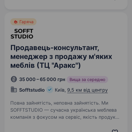
Наша команда професіоналів працює на ринку
вже більше 8 років…
Гаряча
Продавець-консультант,
менеджер з продажу м'яких
меблів (ТЦ "Аракс")
35 000 – 65 000 грн
Вища за середню
Sofftstudio
Київ,
9,5 км від центру
Повна зайнятість, неповна зайнятість. Ми
SOFFTSTUDIO — cучасна українська меблева
компанія з фокусом на сервіс, якість продукту
та системні продажі. Ми ростемо, і шукаємо
сильних людей в нашу команду у Києві ТЦ