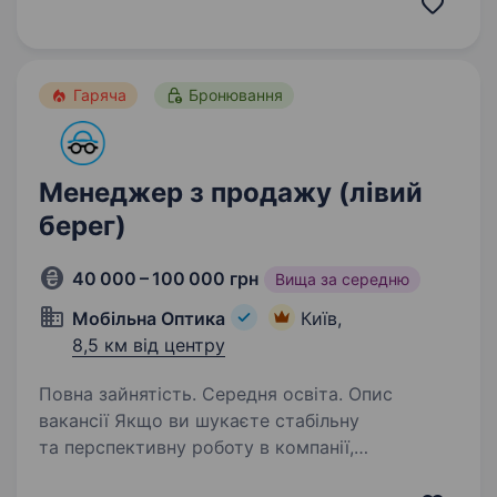
спілкування, вміє слухати, вести переговори,
має активну життєву позицію й хоче
працювати у стабільній компанії,…
Гаряча
Бронювання
Менеджер з продажу (лівий
берег)
40 000 – 100 000 грн
Вища за середню
Мобільна Оптика
Київ,
8,5 км від центру
Повна зайнятість. Середня освіта. Опис
вакансії Якщо ви шукаєте стабільну
та перспективну роботу в компанії,
що невпинно зростає навіть у складні часи, —