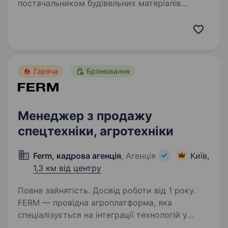
постачальником будівельних матеріалів
на ринку. Ми пропонуємо широкий
асортимент високоякісної продукції,
що задовольняє потреби як приватних осіб,
так і великих будівельних компаній. У зв’язку…
Гаряча
Бронювання
Менеджер з продажу
спецтехніки, агротехніки
Ferm, кадрова агенція
, Агенція
Київ,
1,3 км від центру
Повна зайнятість. Досвід роботи від 1 року.
FERM — провідна агроплатформа, яка
спеціалізується на інтеграції технологій у
сільське господарство з метою підвищення