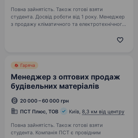
Повна зайнятість. Також готові взяти
студента. Досвід роботи від 1 року. Менеджер
з продажу кліматичного та електротехнічного
обладнанняХочете продавати затребуване
обладнання без холодних дзвінків
та працювати з реальними клієнтами, які вже
готові купувати? Тоді ми шукаємо саме вас!…
Гаряча
Менеджер з оптових продаж
будівельних матеріалів
20 000 – 60 000 грн
ПСТ Плюс, ТОВ
Київ,
8,3 км від центру
Повна зайнятість. Також готові взяти
студента. Компанія ПСТ є провідним