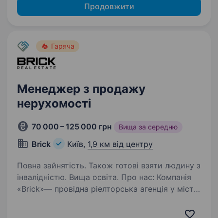
Продовжити
Гаряча
Менеджер з продажу
нерухомості
70 000 – 125 000 грн
Вища за середню
Brick
Київ,
1,9 км від центру
Повна зайнятість. Також готові взяти людину з
інвалідністю. Вища освіта. Про нас: Компанія
«Brіck»— провідна ріелторська агенція у місті
Київ, що спеціалізується на наданні послуг
з купівлі, продажу та оренди нерухомості.