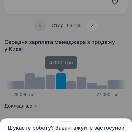
запрошуємо до команди «Мобільна оптика»!
Ми перша в Україні виїзна оптика, яка
допомагає людям…
Стор. 1 з 114
Середня зарплата менеджера з продажу
у Києві
47500 грн
29 000 грн
77 000 грн
Докладніше
Шукаєте роботу? Завантажуйте застосунок