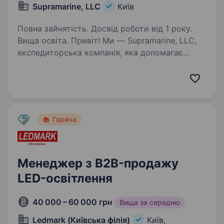
Supramarine, LLC
Київ
Повна зайнятість. Досвід роботи від 1 року.
Вища освіта. Привіт! Ми — Supramarine, LLC,
експедиторська компанія, яка допомагає
бізнесам успішно розвиватися завдяки
комплексним рішенням у міжнародній
логістиці. Якщо ти прагнеш працювати
у динамічній сфері, де твої зусилля…
Гаряча
Менеджер з B2B-продажу
LED-освітлення
40 000 – 60 000 грн
Вища за середню
Ledmark (Київська філія)
Київ,