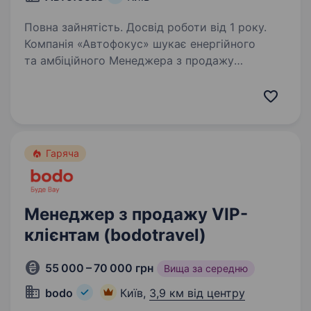
Повна зайнятість. Досвід роботи від 1 року.
Компанія «Автофокус» шукає енергійного
та амбіційного Менеджера з продажу
автомобілів для роботи в нашій команді. Якщо
ви маєте досвід у продажах, велике бажання
досягати результатів і вам подобається
спілкуватися…
Гаряча
Менеджер з продажу VIP-
клієнтам (bodotravel)
55 000 – 70 000 грн
Вища за середню
bodo
Київ,
3,9 км від центру