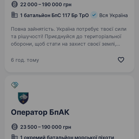
22 000 – 190 000 грн
1 батальйон БпС 117 Бр ТрО
Вся Україна
Повна зайнятість. Україна потребує твоєї сили
та рішучості! Приєднуйся до територіальної
оборони, щоб стати на захист своєї землі,
рідних та майбутнього. 1 батальон безпілотних
систем 117 бригади ТрО запрошую на
6 год. тому
військову службу…
Оператор БпАК
23 500 – 190 000 грн
1 окремий батальйон морської піхоти