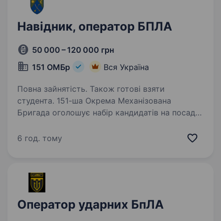
Навідник, оператор БПЛА
50 000 – 120 000 грн
151 ОМБр
Вся Україна
Повна зайнятість. Також готові взяти
студента. 151-ша Окрема Механізована
Бригада оголошує набір кандидатів на посаду
Навідника-оператора безпілотних літальних
апаратів. Посада передбачає управління БПЛА,
6 год. тому
ведення повітряної розвідки та коригування
дій підрозділів…
Оператор ударних БпЛА