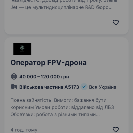
інвалідністю. Досвід роботи від 1 року. Stellar
Jet — це мультидисциплінарне R&D бюро
та експериментальне виробництво. Наші
проєкти вже довели свою ефективність, і
ми продовжуємо активну роботу над
перспективними розробками. Зараз
ми в пошуку Пілота-тестувальника…
Оператор FPV-дрона
40 000 – 120 000 грн
Військова частина А5173
Вся Україна
Повна зайнятість. Вимоги: бажання бути
корисним Умови роботи: віддалено від ЛБЗ
Обов’язки: робота з різними типами
безпілотних апаратів на різну глибину
ураження
4 год. тому