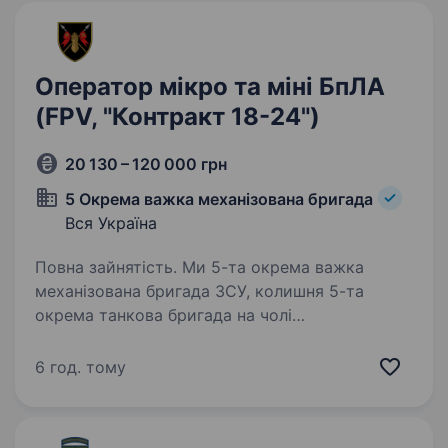
Оператор мікро та міні БпЛА
(FPV, "Контракт 18-24")
20 130 – 120 000 грн
5 Окрема важка механізована бригада
Вся Україна
Повна зайнятість. Ми 5-та окрема важка
механізована бригада ЗСУ, колишня 5-та
окрема танкова бригада на чолі
з командиром, який здобув особливе визнання
в битві за Бахмут, коли його підрозділ
6 год. тому
утримував стратегічно важливі позиції…