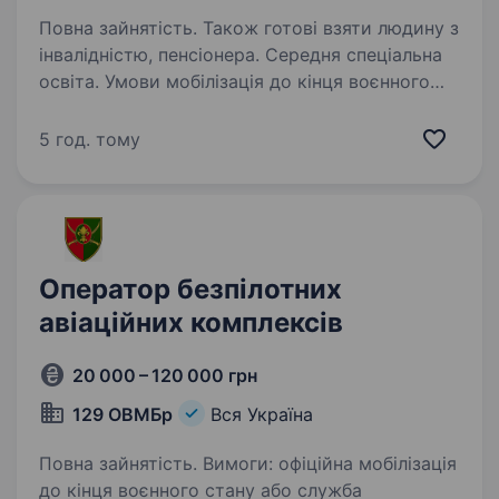
Повна зайнятість. Також готові взяти людину з
інвалідністю, пенсіонера. Середня спеціальна
освіта. Умови мобілізація до кінця воєнного
стану або служба за контрактом можливість
переведення чинних військовослужбовців
5 год. тому
забезпечення повноцінним харчуванням
та речовим майном грошове забезпечення від
20 000…
Оператор безпілотних
авіаційних комплексів
20 000 – 120 000 грн
129 ОВМБр
Вся Україна
Повна зайнятість. Вимоги: офіційна мобілізація
до кінця воєнного стану або служба