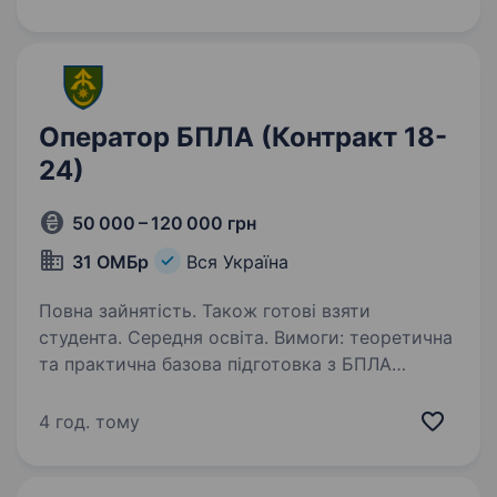
Оператор БПЛА (Контракт 18-
24)
50 000 – 120 000 грн
31 ОМБр
Вся Україна
Повна зайнятість. Також готові взяти
студента. Середня освіта. Вимоги: теоретична
та практична базова підготовка з БПЛА
(складові частини дрона, топографія, пряма
трансляція, антени тощо); придатність до
4 год. тому
військової служби за станом здоров’я
та морально-психологічними якостями…