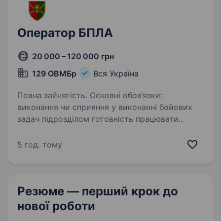
Оператор БПЛА
20 000 – 120 000 грн
129 ОВМБр
Вся Україна
Повна зайнятість. Основні обов‘язки:
виконання чи сприяння у виконанні бойових
задач підрозділом готовність працювати
безпосередньо в зоні активних бойових дій
високий рівень мотивації та стресостійкості
5 год. тому
Обов‘язкові вимоги:…
Резюме — перший крок
до
нової роботи