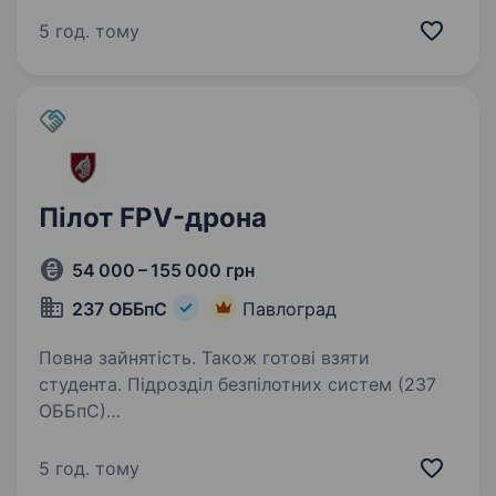
розвідувальних БпЛА. Ви будете керувати
складними безпілотними комплексами,
5 год. тому
виконувати місії з розвідки, коригування
вогню та фіксації результатів…
Пілот FPV-дрона
54 000 – 155 000 грн
237 ОББпС
Павлоград
Повна зайнятість. Також готові взяти
студента. Підрозділ безпілотних систем (237
ОББпС)
https://237obbps.vercel.app/#recruitmentForm
https://www.instagram.com/237obbps/ https://
5 год. тому
threads.com/@237obbps Шукає пілота FPV-