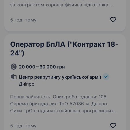
за контрактом хороша фізична підготовка
та моральна стійкість відповідальність
та дисципліна придатність до служби
5 год. тому
за станом здоров’я відсутність…
Оператор БпЛА ("Контракт 18-
24")
20 000 – 60 000 грн
Центр рекрутингу української армії
Дніпро
Повна зайнятість. Опис роботодавця: 108
Окрема бригада сил ТрО А7036 м. Дніпро.
Сили ТрО є одним із найбільш прогресивних
родів військ ЗСУ. Шукаємо сконцентровану
на результаті, уважну, відповідальну людину,
5 год. тому