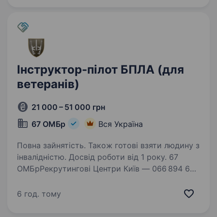
дрона для виконання бойових завдань зі
знищення…
Інструктор-пілот БПЛА (для
ветеранів)
21 000 – 51 000 грн
67 ОМБр
Вся Україна
Повна зайнятість. Також готові взяти людину з
інвалідністю. Досвід роботи від 1 року. 67
ОМБрРекрутингові Центри Київ — 066 894 63
68 Львів — 099 191 32 45 Вакансія: Інструктор
БПЛА (тільки для ветеранів, як «обмежено
6 год. тому
придатних» так і з інвалідністю) Обов’язки:
Проведення навчань з експлуатації…