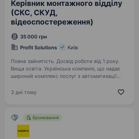
Керівник монтажного відділу
(СКС, СКУД,
відеоспостереження)
35 000 грн
Profit Solutions
Київ
Повна зайнятість. Досвід роботи від 1 року.
Вища освіта. Українська компанія, що надає
широкий комплекс послуг з автоматизації
підприємств роздрібної торгівлі, ресторанного
та готельного бізнесу, а також розважальних
3 дні тому
центрів оголошує конкурс на посаду Керівника
монтажного…
Бронювання