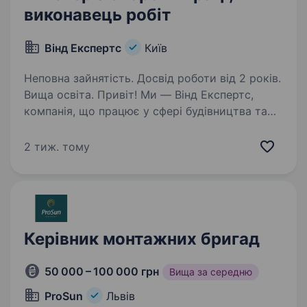
виконавець робіт
Вінд Експертс
Київ
Неповна зайнятість. Досвід роботи від 2 років.
Вища освіта. Привіт! Ми — Вінд Експертс,
компанія, що працює у сфері будівництва та
відновлюваної енергетики. Ми спеціалізуємося
на монтажі й обслуговуванні
2 тиж. тому
вітроелектростанцій та реалізації сучасних
будівельних проєктів. Наша…
Керівник монтажних бригад
50 000 – 100 000 грн
Вища за середню
ProSun
Львів