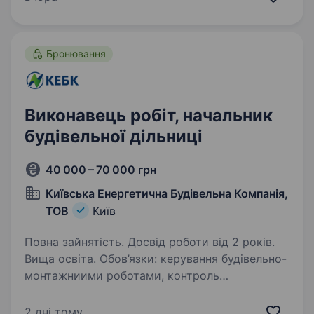
в Україні та Європі. У зв’язку з розширенням
командишукаємо…
Бронювання
Виконавець робіт, начальник
будівельної дільниці
40 000 – 70 000 грн
Київська Енергетична Будівельна Компанія,
ТОВ
Київ
Повна зайнятість. Досвід роботи від 2 років.
Вища освіта. Обов’язки: керування будівельно-
монтажниими роботами, контроль
дотримання якості робіт та будівельних норм,
підрахунок і формування об'ємів робіт,
2 дні тому