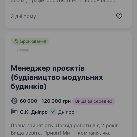
обсязі) Графік роботи: Пн-Пт, 10:00−19:00
Обов’язки: Організація та контроль роботи
монтажної служби Налаштування
3 дні тому
та встановлення систем відеонагляду Пайка
оптичного…
Бронювання
Менеджер проєктів
(будівництво модульних
будинків)
60 000 – 120 000 грн
Вища за середню
С.К. Дніпро
Дніпро
Повна зайнятість. Досвід роботи від 2 років.
Вища освіта. Привіт! Ми — компанія, яка