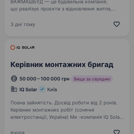
ВАЖМАШБУД — це будівельна компанія,
що реалізує проєкти з відновлення житла,
освітніх закладів, лікарень, укриттів,
промислових та інфраструктурних об'єктів
3 дні тому
в Україні, постраждалих внаслідок війни.
Ми працюємо з українськими…
Керівник монтажних бригад
50 000 – 100 000 грн
Вища за середню
IQ Solar
Київ
Повна зайнятість. Досвід роботи від 2 років.
Керівник монтажних робіт (сонячні
електростанції, Україна) Ми -компанія IQ Solar,
яка активно розвивається у сфері будівництва
промисловихсонячних електростанцій
вчора