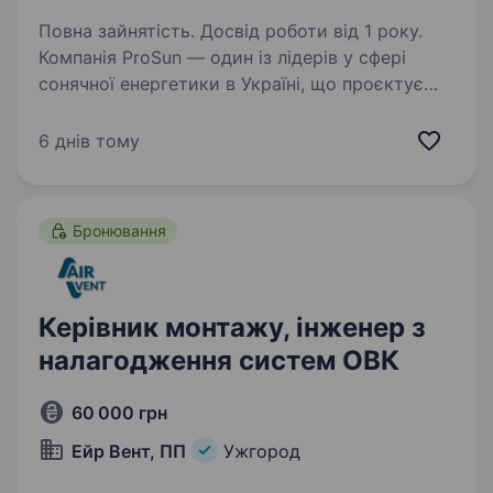
Повна зайнятість. Досвід роботи від 1 року.
Компанія ProSun — один із лідерів у сфері
сонячної енергетики в Україні, що проєктує
та будує сонячні електростанції «під ключ»
для приватних будинків і бізнесу. Запрошуємо
6 днів тому
до команди керівника монтажних бригад,…
Бронювання
Керівник монтажу, інженер з
налагодження систем ОВК
60 000 грн
Ейр Вент, ПП
Ужгород