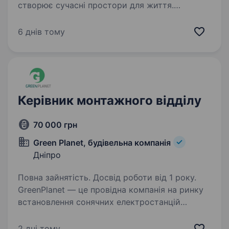
створює сучасні простори для життя.
Ми займаємося виробництвом та монтажем
модульних будинків «під ключ». Наш
6 днів тому
продукт — це швидкість, стиль та інновації
в будівництві. Зараз ми розширюємо…
Керівник монтажного відділу
70 000 грн
Green Planet, будівельна компанія
Дніпро
Повна зайнятість. Досвід роботи від 1 року.
GreenPlanet — це провідна компанія на ринку
встановлення сонячних електростанцій
та систем обігріву в Україні. Ми вже понад 11
років працюємо у цій галузі та маємо безліч
2 дні тому