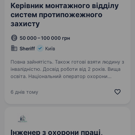
Керівник монтажного відділу
систем протипожежного
захисту
50 000 – 100 000 грн
Sheriff
Київ
Повна зайнятість. Також готові взяти людину з
інвалідністю. Досвід роботи від 2 років. Вища
освіта. Національний оператор охорони
SHERIFF — це не просто охоронна компанія,
а команда професіоналів, об'єднаних спільною
6 днів тому
місією: ми працюємо, щоб кожен день наших
клієнтів був спокійним та безпечним. Щодня
ми забезпечуємо…
Інженер з охорони праці,