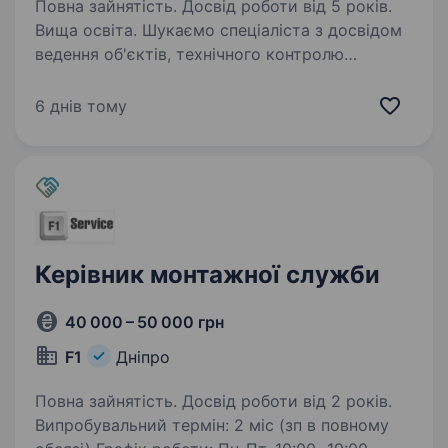
Повна зайнятість. Досвід роботи від 5 років.
Вища освіта. Шукаємо спеціаліста з досвідом
ведення об'єктів, технічного контролю
та налагодження систем ОВК. Вимоги:
практичний досвід у сфері ОВК розуміння
6 днів тому
монтажу, запуску та налагодження систем
вміння організовувати…
Керівник монтажної служби
40 000 – 50 000 грн
F1
Дніпро
Повна зайнятість. Досвід роботи від 2 років.
Випробувальний термін: 2 міс (зп в повному