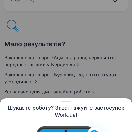
успішно виконаних проєктів. Ми завжди
відкриті…
Мало результатів?
Вакансії в категорії «Адмiнiстрацiя, керівництво
середньої ланки»
у Бердичеві
Вакансії в категорії «Будівництво, архітектура»
у Бердичеві
Усі вакансії для дистанційної роботи
Шукаєте роботу? Завантажуйте застосунок
Work.ua!
Українська