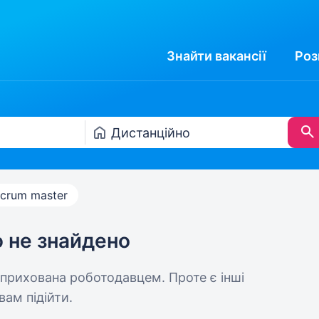
Знайти
вакансії
Роз
crum master
ю не знайдено
 прихована роботодавцем. Проте є інші
вам підійти.