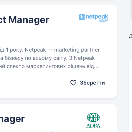
ect Manager
Д
arketing partner
в бізнесу по всьому світу. З Netpeak
ий спектр маркетингових рішень від
бренд-стратегії до кліку. Netpeak: налічує…
Зберегти
nager