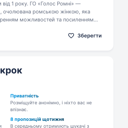
О «Голос Ромні» —
ія, очолювана ромською жінкою, яка
иренням можливостей та посиленням
ганізація реалізує гуманітарні,…
Зберегти
 крок
Приватність
Розміщуйте анонімно, і ніхто вас не
впізнає.
8 пропозицій щотижня
и
В середньому отримують шукачі з