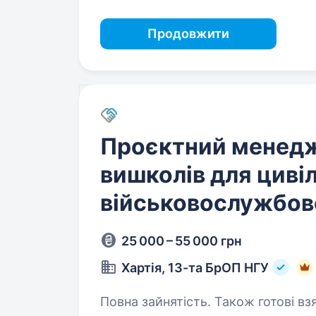
Продовжити
Проєктний менедж
вишколів для циві
військовослужбов
25 000 – 55 000 грн
Хартія, 13-та БрОП НГУ
Повна зайнятість. Також готові вз