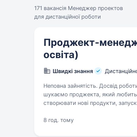
171 вакансія
Менеджер проектов
для дистанційної роботи
Проджект-менедж
освіта)
Швидкі знання
Дистанційн
Неповна зайнятість. Досвід роботи від 1 року. У проє
шукаємо проджекта, який любить 
створювати нові продукти, запуска
Ми створюємо онлайн-курси із с
8 год. тому