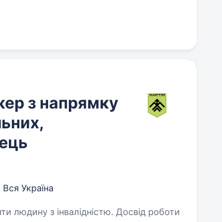
ер з напрямку
льних,
ець
Вся Україна
яти людину з інвалідністю. Досвід роботи