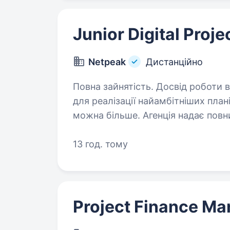
Junior Digital Proj
Netpeak
Дистанційно
Повна зайнятість. Досвід роботи від 1 року. Netpeak — m
для реалізації найамбітніших плані
можна більше. Агенція надає повн
13 год. тому
Project Finance Ma