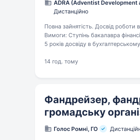
ADRA (Adventist Development a
Дистанційно
Повна зайнятість. Досвід роботи ві
Вимоги: Ступінь бакалавра фінансів або бухгалтерського обліку та аудиту;
5 років досвіду в бухгалтерському
14 год. тому
Фандрейзер, фанд
громадську орган
Голос Ромні, ГО
Дистанцій