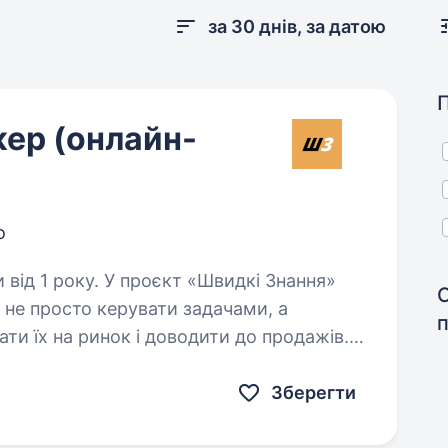
за 30 днів, за датою
ер (онлайн-
о
кт «Швидкі Знання»
не просто керувати задачами, а
ти їх на ринок і доводити до продажів.
аморозвитку та шукаємо…
Зберегти