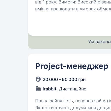
від 1 року. Вимоги: Високий рівень відповідальності, самоорганізації,
вміння працювати в умовах обмежених ресурсів; ⁠Ін
впровадження змін до підходів у військовій підг
…
Усі ваканс
Project-менеджер
20 000 – 60 000 грн
Irabbit
, Дистанційно
Повна зайнятість, неповна зайнятість. 
Якщо ти хочеш долучитися до дин