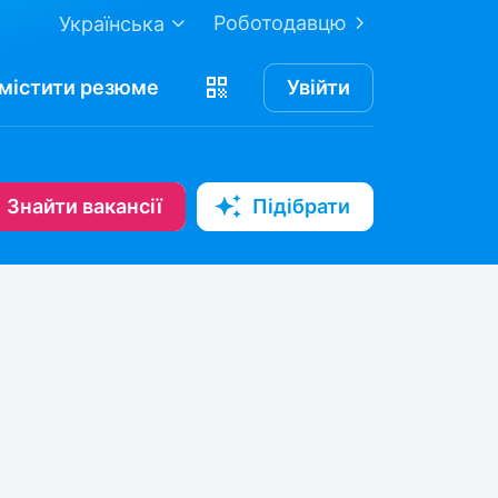
Роботодавцю
Українська
містити
резюме
Увійти
Знайти вакансії
Підібрати