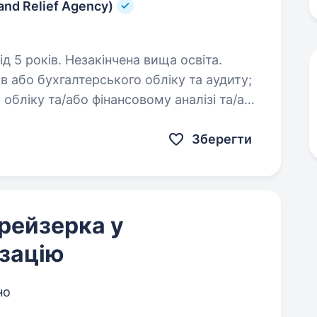
nd Relief Agency)
д 5 років. Незакінчена вища освіта.
 обліку та/або фінансовому аналізі та/або
фінансовому менеджементі. Умови роботи: Тип договору…
Зберегти
рейзерка у
ізацію
но