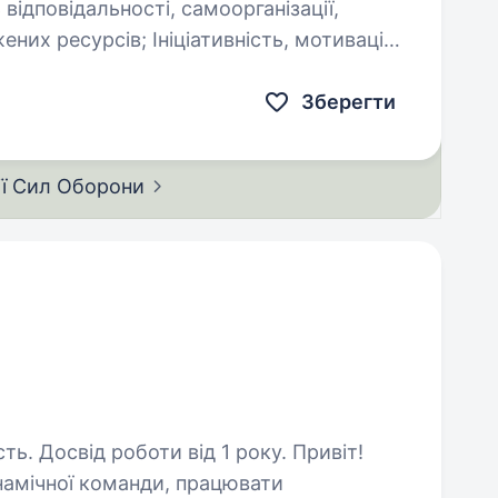
іціативність, мотивація
отовці; ⁠Аналітичні навички;
Зберегти
ії Сил
Оборони
Досвід роботи від 1 року. Привіт!
амічної команди, працювати