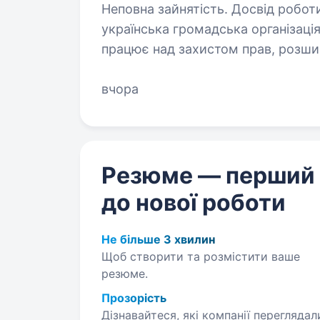
Неповна зайнятість. Досвід роботи від 1 року. Г
українська громадська організац
працює над захистом прав, розш
участі ромських жінок і дівчат. Ор
вчора
Резюме — перший
до нової роботи
Не більше 3 хвилин
Щоб створити та розмістити ваше
резюме.
Прозорість
Дізнавайтеся, які компанії переглядал