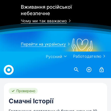
Вживання російської
небезпечне
Чому ми так вважаємо
Перейти на українську
Работодателю
Русский
Work.ua
Проверено
Смачні Історії