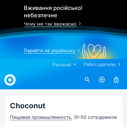
Вживання російської
небезпечне
Чому ми так вважаємо
Перейти на українську
Работодателю
Русский
Work.ua
Choconut
Пищевая промышленность
, 10–50 сотрудников