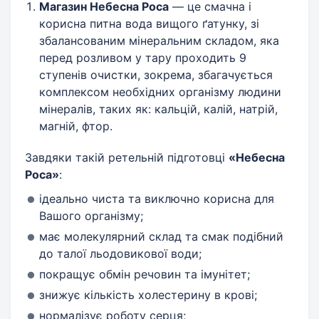
Магазин Небесна Роса
— це смачна і
корисна питна вода вищого ґатунку, зі
збалансованим мінеральним складом, яка
перед розливом у тару проходить 9
ступенів очистки, зокрема, збагачується
комплексом необхідних організму людини
мінералів, таких як: кальцій, калій, натрій,
магній, фтор.
Завдяки такій ретельній підготовці
«Небесна
Роса»
:
ідеально чиста та виключно корисна для
Вашого організму;
має молекулярний склад та смак подібний
до талої льодовикової води;
покращує обмін речовин та імунітет;
знижує кількість холестерину в крові;
нормалізує роботу серця;