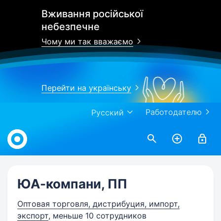
Вживання російської
небезпечне
Чому ми так вважаємо
Перейти на українську
Работодателю
Русский
Work.ua
ЮА-компани, ПП
Оптовая торговля, дистрибуция, импорт,
экспорт
, меньше 10 сотрудников