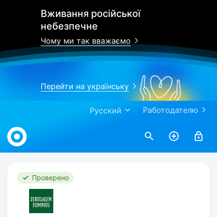
Вживання російської
небезпечне
Чому ми так вважаємо
Перейти на українську
Работодателю
Русский
Work.ua
Проверено