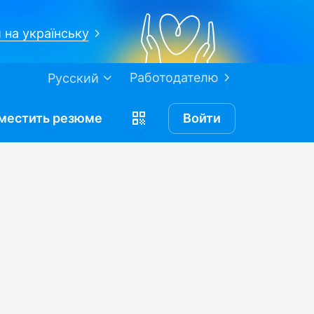
 на українську
Работодателю
Русский
местить
резюме
Войти