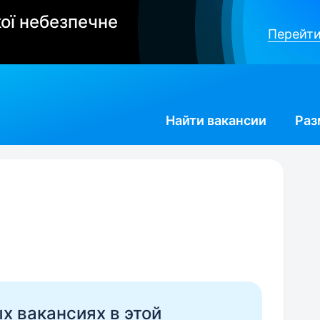
ої небезпечне
Перейти
Найти
вакансии
Раз
ых вакансиях в этой