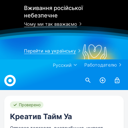
Вживання російської
небезпечне
Чому ми так вважаємо
Перейти на українську
Работодателю
Русский
Work.ua
Проверено
Креатив Тайм Уа