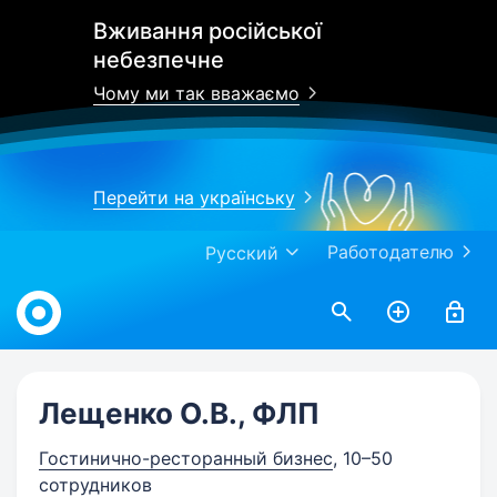
Вживання російської
небезпечне
Чому ми так вважаємо
Перейти на українську
Работодателю
Русский
Work.ua
Лещенко О.В., ФЛП
Гостинично-ресторанный бизнес
, 10–50
сотрудников