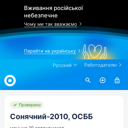
Вживання російської
небезпечне
Чому ми так вважаємо
Перейти на українську
Работодателю
Русский
Work.ua
Проверено
Сонячний-2010, ОСББ