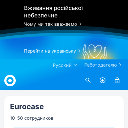
Вживання російської
небезпечне
Чому ми так вважаємо
Перейти на українську
Работодателю
Русский
Work.ua
Eurocase
10–50 сотрудников