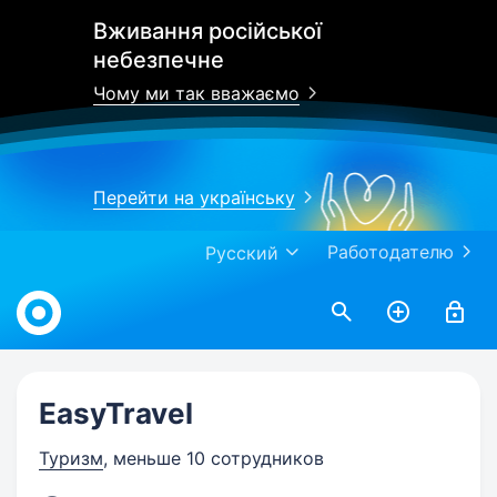
Вживання російської
небезпечне
Чому ми так вважаємо
Перейти на українську
Работодателю
Русский
Work.ua
EasyTravel
Туризм
, меньше 10 сотрудников