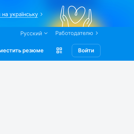
 на українську
Работодателю
Русский
местить
резюме
Войти