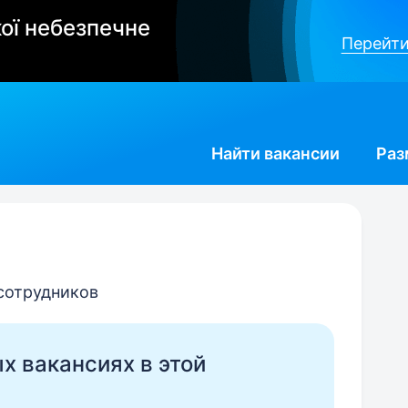
ої небезпечне
Перейти
Найти
вакансии
Раз
 сотрудников
ых вакансиях в этой