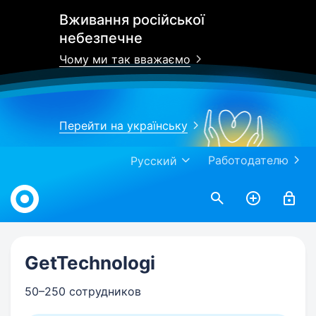
Вживання російської
небезпечне
Чому ми так вважаємо
Перейти на українську
Работодателю
Русский
Work.ua
GetTechnologi
50–250 сотрудников