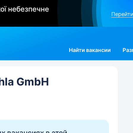
ої небезпечне
Перейти
Найти
вакансии
Раз
hla GmbH
ых вакансиях в этой