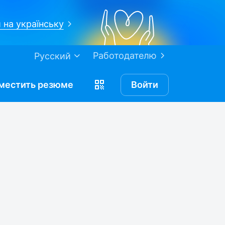
 на українську
Работодателю
Русский
местить
резюме
Войти