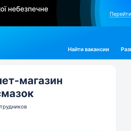
ої небезпечне
Перейти
Найти
вакансии
Раз
рнет-магазин
смазок
отрудников