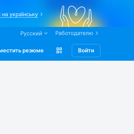
 на українську
Работодателю
Русский
местить
резюме
Войти