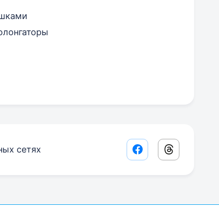
ушками
олонгаторы
ных сетях
Facebook share lin
Threads sha