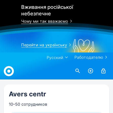
Вживання російської
небезпечне
Чому ми так вважаємо
Перейти на українську
Работодателю
Русский
Work.ua
Avers centr
10–50 сотрудников