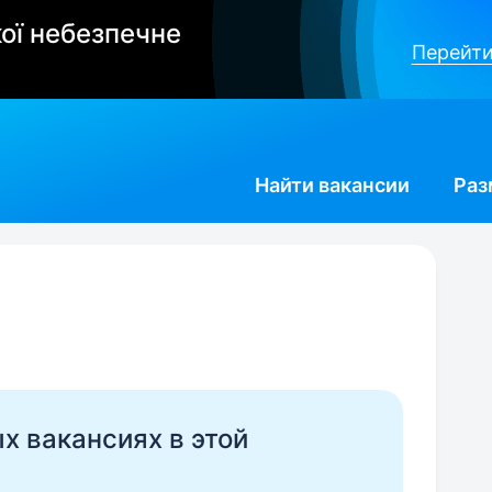
ої небезпечне
Перейти
Найти
вакансии
Раз
ых вакансиях в этой