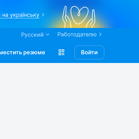
 на українську
Работодателю
Русский
местить
резюме
Войти