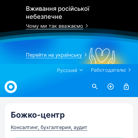
Вживання російської
небезпечне
Чому ми так вважаємо
Перейти на українську
Работодателю
Русский
Work.ua
Божко-центр
Консалтинг, бухгалтерия, аудит