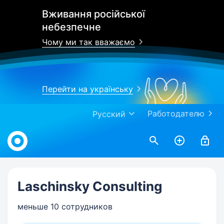
Вживання російської
небезпечне
Чому ми так вважаємо
Перейти на українську
Работодателю
Русский
Work.ua
Laschinsky Consulting
меньше 10 сотрудников