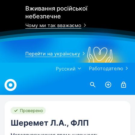
Вживання російської
небезпечне
Чому ми так вважаємо
Перейти на українську
Работодателю
Русский
Work.ua
Проверено
Шеремет Л.А., ФЛП