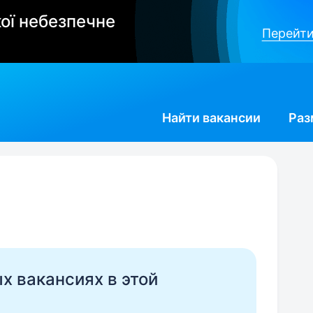
ої небезпечне
Перейти
Найти
вакансии
Раз
ых вакансиях в этой