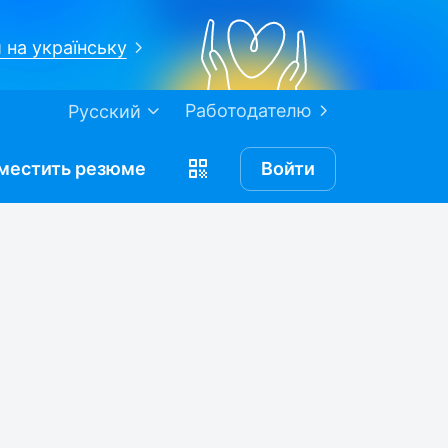
 на українську
Работодателю
Русский
местить
резюме
Войти