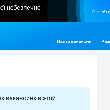
ої небезпечне
Перейти
Найти
вакансии
Раз
ых вакансиях в этой