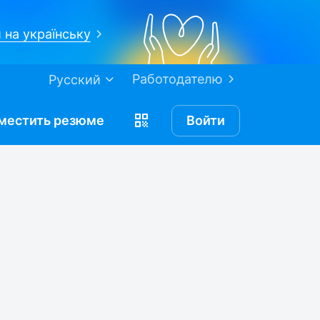
 на українську
Работодателю
Русский
местить
резюме
Войти