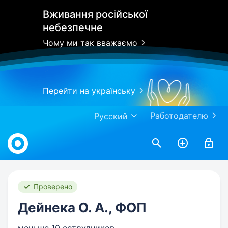
Вживання російської
небезпечне
Чому ми так вважаємо
Перейти на українську
Работодателю
Русский
Work.ua
Проверено
Дейнека О. А., ФОП