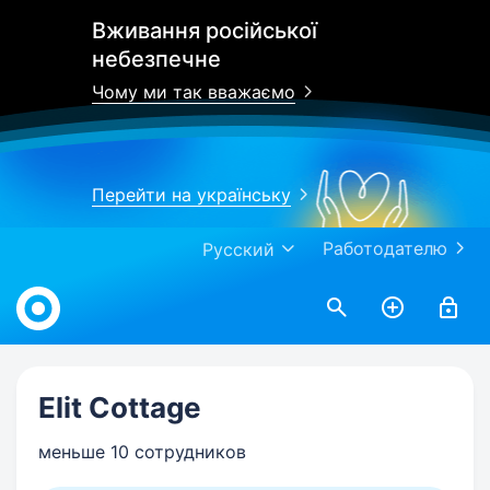
Вживання російської
небезпечне
Чому ми так вважаємо
Перейти на українську
Работодателю
Русский
Work.ua
Elit Cottage
меньше 10 сотрудников