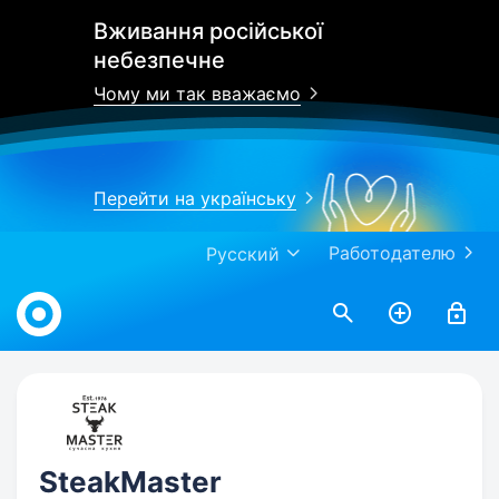
Вживання російської
небезпечне
Чому ми так вважаємо
Перейти на українську
Работодателю
Русский
Work.ua
SteakMaster