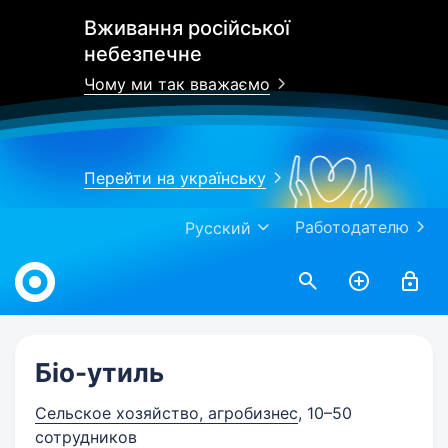
Вживання російської
небезпечне
Чому ми так вважаємо
Перейти на українську
Работодателю
Русский
Work.ua
Біо-утиль
Сельское хозяйство, агробизнес
, 10–50
сотрудников