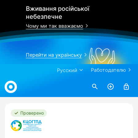
Вживання російської
небезпечне
Чому ми так вважаємо
Перейти на українську
Работодателю
Русский
Work.ua
Проверено