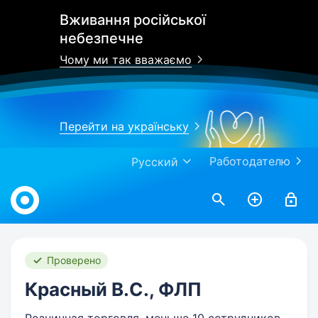
Вживання російської
небезпечне
Чому ми так вважаємо
Перейти на українську
Работодателю
Русский
Work.ua
Проверено
Красный В.С., ФЛП