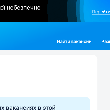
ої небезпечне
Перейти
Найти
вакансии
Раз
ых вакансиях в этой