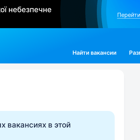
ої небезпечне
Перейти
Найти
вакансии
Раз
ых вакансиях в этой