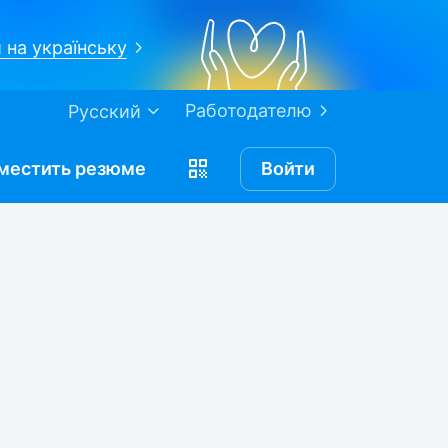
 на українську
Работодателю
Русский
местить
резюме
Войти