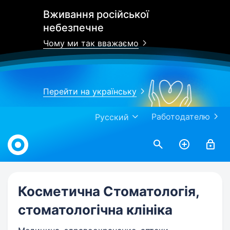
Вживання російської
небезпечне
Чому ми так вважаємо
Перейти на українську
Работодателю
Русский
Work.ua
Косметична Стоматологія,
стоматологічна клініка