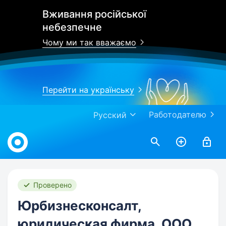
Вживання російської
небезпечне
Чому ми так вважаємо
Перейти на українську
Работодателю
Русский
Work.ua
Проверено
Юрбизнесконсалт,
юридическая фирма, ООО