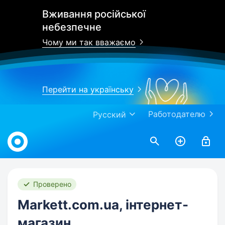
Вживання російської
небезпечне
Чому ми так вважаємо
Перейти на українську
Работодателю
Русский
Work.ua
Проверено
Markett.com.ua, інтернет-
магазин