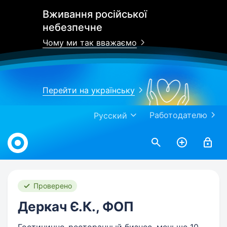
Вживання російської
небезпечне
Чому ми так вважаємо
Перейти на українську
Работодателю
Русский
Work.ua
Проверено
Деркач Є.К., ФОП