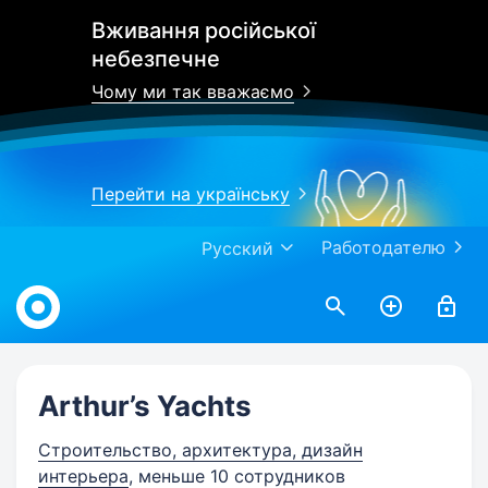
Вживання російської
небезпечне
Чому ми так вважаємо
Перейти на українську
Работодателю
Русский
Work.ua
Arthur’s Yachts
Строительство, архитектура, дизайн
интерьера
, меньше 10 сотрудников