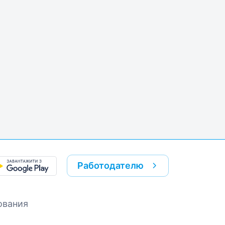
k
re link
Работодателю
ования