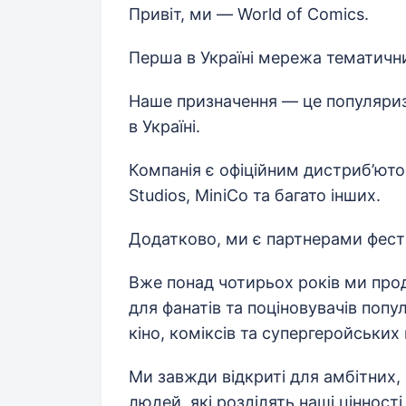
Привіт, ми — World of Comics.
Перша в Україні мережа тематичних
Наше призначення — це популяриза
в Україні.
Компанія є офіційним дистриб’юто
Studios, MiniCo та багато інших.
Додатково, ми є партнерами фест
Вже понад чотирьох років ми прод
для фанатів та поціновувачів попу
кіно, коміксів та супергеройських 
Ми завжди відкриті для амбітних
людей, які розділять наші цінності