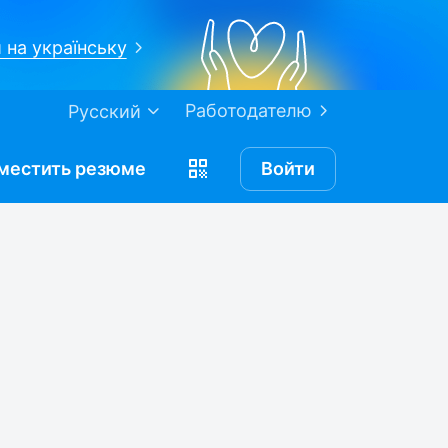
 на українську
Работодателю
Русский
местить
резюме
Войти