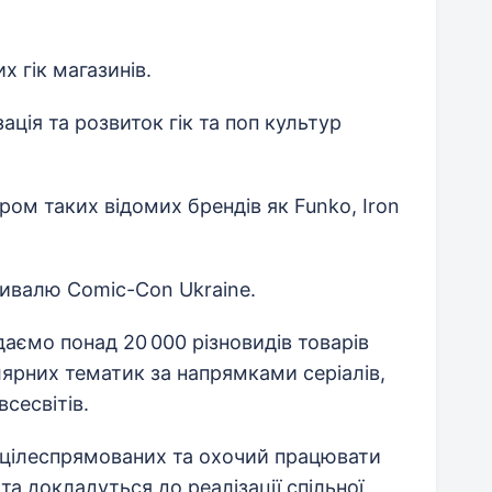
 гік магазинів.
ція та розвиток гік та поп культур
ром таких відомих брендів як Funko, Iron
ивалю Comic-Con Ukraine.
аємо понад 20 000 різновидів товарів
лярних тематик за напрямками серіалів,
всесвітів.
, цілеспрямованих та охочий працювати
 та докладуться до реалізації спільної