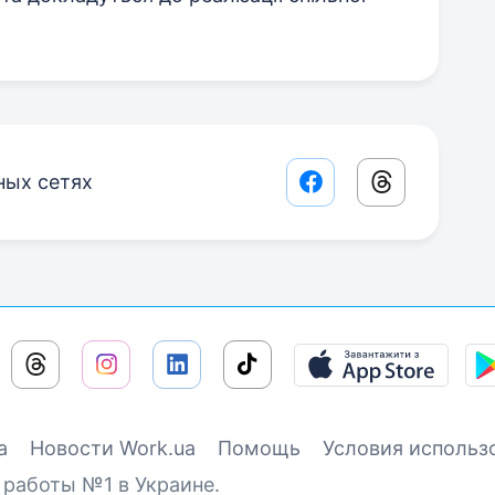
ных сетях
Facebook share lin
Threads sha
а
Новости Work.ua
Помощь
Условия использ
 работы №1 в Украине.