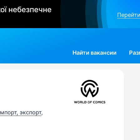
ої небезпечне
Перейти
Найти
вакансии
Раз
мпорт, экспорт
,