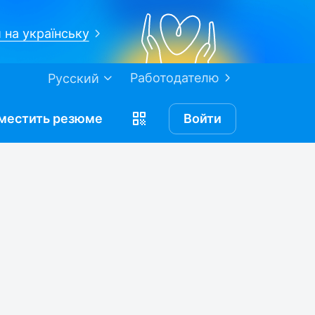
 на українську
Работодателю
Русский
местить
резюме
Войти