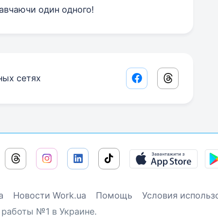
навчаючи один одного!
ных сетях
Facebook share lin
Threads sha
а
Новости Work.ua
Помощь
Условия использ
 работы №1 в Украине.