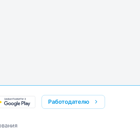
k
re link
Работодателю
ования