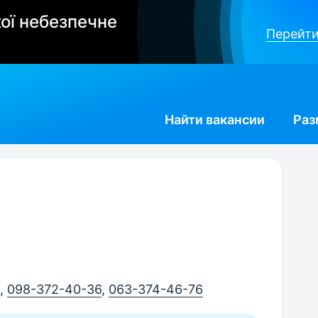
ої небезпечне
Перейти
Найти
вакансии
Раз
,
098-372-40-36
,
063-374-46-76