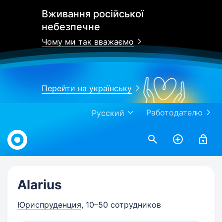
Вживання російської
небезпечне
Чому ми так вважаємо
Перейти на українську
Работодателю
Русский
Work.ua
Alarius
Юриспруденция
, 10–50 сотрудников