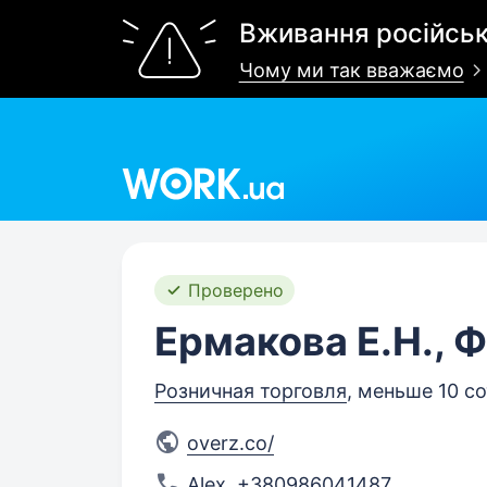
Вживання російськ
Чому ми так вважаємо
Work.ua
Проверено
Ермакова Е.Н., 
Розничная торговля
, меньше 10 с
overz.co/
Alex
,
+380986041487