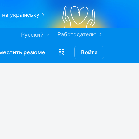
 на українську
Работодателю
Русский
местить
резюме
Войти