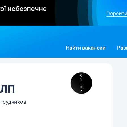
ої небезпечне
Перейти
Найти
вакансии
Раз
ФЛП
отрудников