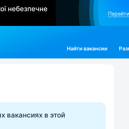
ої небезпечне
Перейти
Найти
вакансии
Раз
ых вакансиях в этой