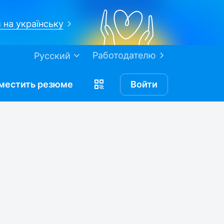
 на українську
Работодателю
Русский
местить
резюме
Войти