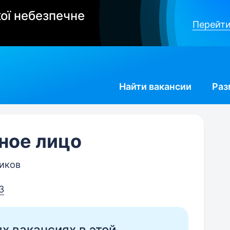
ої небезпечне
Перейти
Найти
вакансии
Раз
ное лицо
ников
3
ых вакансиях в этой