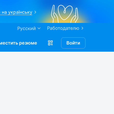
 на українську
Работодателю
Русский
местить
резюме
Войти