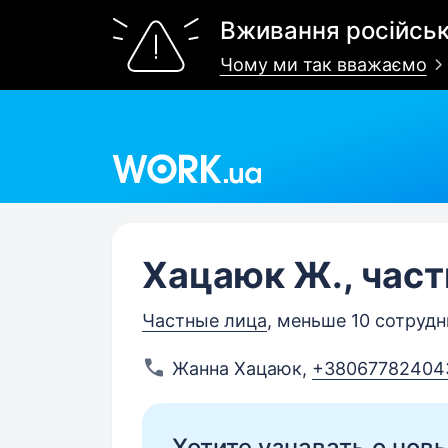
Вживання російськ
Чому ми так вважаємо
Work.ua
Хацаюк Ж., част
Частные лица
, меньше 10 сотруд
Жанна Хацаюк
,
+38067782404
Хотите узнавать о нов