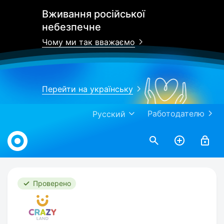
Вживання російської
небезпечне
Чому ми так вважаємо
Перейти на українську
Работодателю
Русский
Work.ua
Проверено