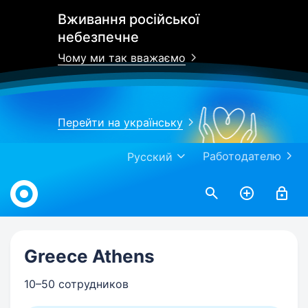
Вживання російської
небезпечне
Чому ми так вважаємо
Перейти на українську
Работодателю
Русский
Work.ua
Greece Athens
10–50 сотрудников